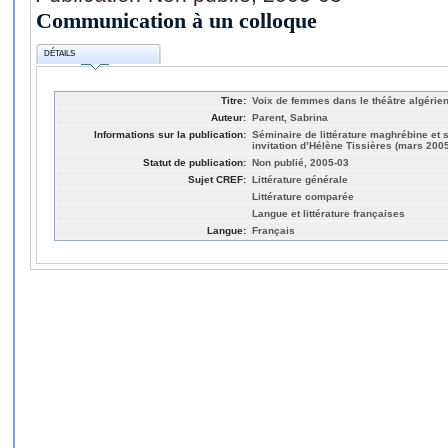
Communication à un colloque
DÉTAILS
Titre:
Voix de femmes dans le théâtre algérie
Auteur:
Parent, Sabrina
Informations sur la publication:
Séminaire de littérature maghrébine et s
invitation d’Hélène Tissières (mars 2005
Statut de publication:
Non publié, 2005-03
Sujet CREF:
Littérature générale
Littérature comparée
Langue et littérature françaises
Langue:
Français