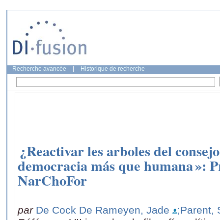
Recherche avancée
|
Historique de recherche
¿Reactivar les arboles del consej
democracia más que humana »: Pr
NarChoFor
par
De Cock De Rameyen, Jade
;Parent,