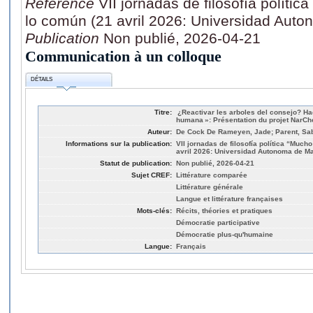
Référence
VII jornadas de filosofía polític
lo común (21 avril 2026: Universidad Aut
Publication
Non publié, 2026-04-21
Communication à un colloque
DÉTAILS
Titre:
¿Reactivar les arboles del consejo? H
humana »: Présentation du projet NarCh
Auteur:
De Cock De Rameyen, Jade; Parent, Sa
Informations sur la publication:
VII jornadas de filosofía política “Much
avril 2026: Universidad Autonoma de Ma
Statut de publication:
Non publié, 2026-04-21
Sujet CREF:
Littérature comparée
Littérature générale
Langue et littérature françaises
Mots-clés:
Récits, théories et pratiques
Démocratie participative
Démocratie plus-qu'humaine
Langue:
Français