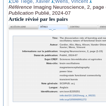
;De Tiege, Xavier
;Wens, Vincent
Référence
Imaging Neuroscience, 2, page 
Publication
Publié, 2024-07
Article révisé par les pairs
ACCÈS EN LIGNE
DÉTAILS
CONTENU
STATI
Titre:
The dissociative role of bursting and non
oscillatory nature of functional brain n
Auteur:
Cordier, Alix; Mary, Alison; Vander Ghi
Xavier; Wens, Vincent
Informations sur la publication:
Imaging Neuroscience, 2, page (1-15)
Statut de publication:
Publié, 2024-07
Sujet CREF:
Sciences bio-médicales et agricoles
Mots-clés:
brain oscillations
magnetoencephalography
power bias
resting-state functional connectivity
transient bursts
Note générale:
SCOPUS: ar.j
Langue:
Anglais
Identificateurs:
urn:issn:E235251
info:doi/10.1162/imag_a_00231
info:scp/105006991272