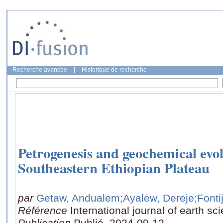
Recherche avancée
|
Historique de recherche
Petrogenesis and geochemical evol
Southeastern Ethiopian Plateau
par
Getaw, Andualem
;Ayalew, Dereje
;Fonti
Référence
International journal of earth sc
Publication
Publié, 2024-09-12