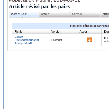
Article révisé par les pairs
ACCÈS EN LIGNE
DÉTAILS
CONTENU
STATI
Fichier(s) déposé(s) par l'enc
Fichier
Version
Accès
Des
Getaw
Full
RevisedManuscript
Postprint
or f
Accepted.pdf