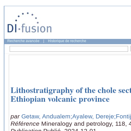
Recherche avancée
|
Historique de recherche
Lithostratigraphy of the chole sec
Ethiopian volcanic province
par
Getaw, Andualem
;Ayalew, Dereje
;Fonti
Référence
Mineralogy and petrology, 118, 
Publication
Publié, 2024-12-01