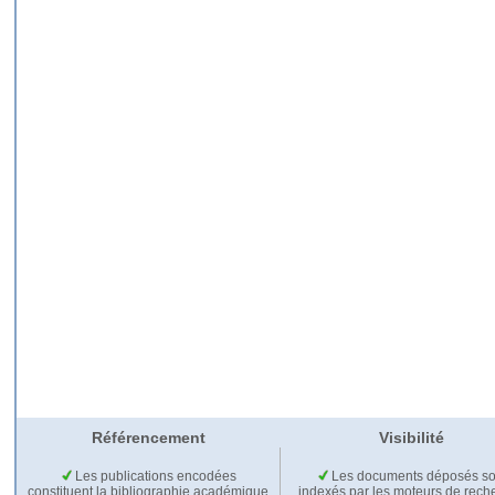
Référencement
Visibilité
Les publications encodées
Les documents déposés so
constituent la bibliographie académique
indexés par les moteurs de rech