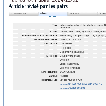
Article révisé par les pairs
ACCÈS EN LIGNE
DÉTAILS
CONTENU
STATI
Titre:
Lithostratigraphy of the chole section, 
province
Auteur:
Getaw, Andualem; Ayalew, Dereje; Fonti
Informations sur la publication:
Mineralogy and petrology, 118, 4, page 
Statut de publication:
Publié, 2024-12-01
Sujet CREF:
Géochimie
Pétrologie
Géographie physique
Mots-clés:
Equilibrium phase
Ethiopia
Lithostratigraphy
Volcanic province
Note générale:
SCOPUS: ar.j
Langue:
Anglais
Identificateurs:
urn:issn:0930-0708
info:doi/10.1007/s00710-024-00877-y
info:scp/85208805181