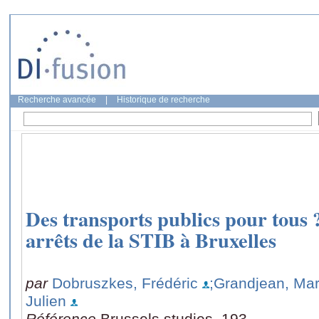
Recherche avancée
|
Historique de recherche
Des transports publics pour tous 
arrêts de la STIB à Bruxelles
par
Dobruszkes, Frédéric
;Grandjean, Mar
Julien
Référence
Brussels studies, 193