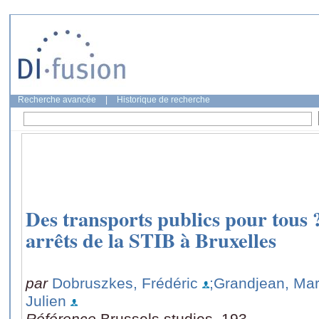
Recherche avancée
|
Historique de recherche
Des transports publics pour tous 
arrêts de la STIB à Bruxelles
par
Dobruszkes, Frédéric
;Grandjean, Mar
Julien
Référence
Brussels studies, 193