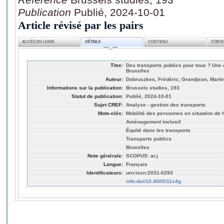
Publication
Publié, 2024-10-01
Article révisé par les pairs
ACCÈS EN LIGNE
DÉTAILS
CONTENU
STATI
Titre:
Des transports publics pour tous ? Une 
Bruxelles
Auteur:
Dobruszkes, Frédéric; Grandjean, Martin
Informations sur la publication:
Brussels studies, 193
Statut de publication:
Publié, 2024-10-01
Sujet CREF:
Analyse - gestion des transports
Mots-clés:
Mobilité des personnes en situation de
Aménagement inclusif
Équité dans les transports
Transports publics
Bruxelles
Note générale:
SCOPUS: ar.j
Langue:
Français
Identificateurs:
urn:issn:2031-0293
info:doi/10.4000/11v4g