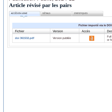
Article révisé par les pairs
ACCÈS EN LIGNE
DÉTAILS
STATISTIQUES
Fichier importé via le DOI
Fichier
Version
Accès
Des
Full
doi 361532.pdf
Version publiée
or f