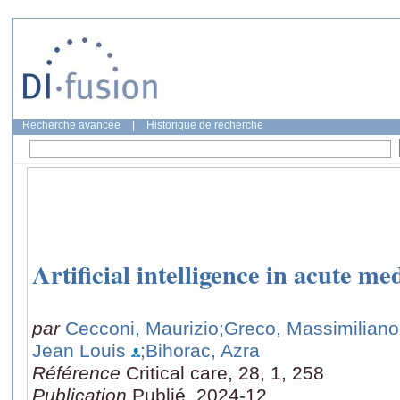
Recherche avancée
|
Historique de recherche
Artificial intelligence in acute med
par
Cecconi, Maurizio
;Greco, Massimiliano
Jean Louis
;Bihorac, Azra
Référence
Critical care, 28, 1, 258
Publication
Publié, 2024-12