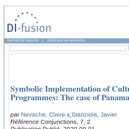
Recherche avancée
|
Historique de recherche
Symbolic Implementation of Cultu
Programmes: The case of Panama'
par
Nevache, Claire
;Stanziola, Javier
Référence
Conjunctions, 7, 2
Publication
Publié, 2020-09-01