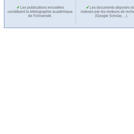
Les publications encodées
Les documents déposés so
constituent la bibliographie académique
indexés par les moteurs de rech
de l'Université.
(Google Scholar,…).