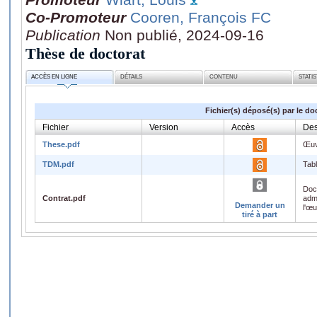
Co-Promoteur
Cooren, François FC
Publication
Non publié, 2024-09-16
Thèse de doctorat
ACCÈS EN LIGNE
DÉTAILS
CONTENU
STATI
Fichier(s) déposé(s) par le do
Fichier
Version
Accès
Des
These.pdf
Œuv
TDM.pdf
Tab
Doc
Contrat.pdf
admi
Demander un
l'œ
tiré à part