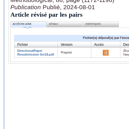
Publication
Publié, 2024-08-01
Article révisé par les pairs
ACCÈS EN LIGNE
DÉTAILS
STATISTIQUES
Fichier(s) déposé(s) par l'enc
Fichier
Version
Accès
Des
DirectionalPaper
Œuv
Preprint
Resubmission 0ct18.pdf
l'œ