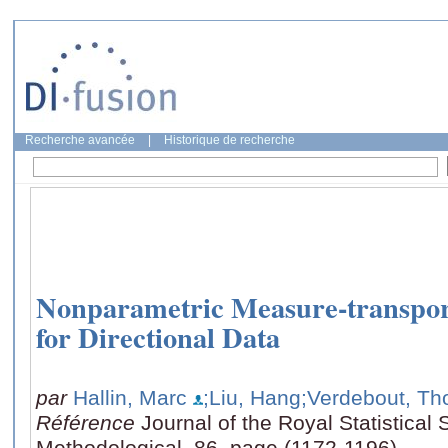
Recherche avancée
|
Historique de recherche
Nonparametric Measure-transpor
for Directional Data
par
Hallin, Marc
;Liu, Hang
;Verdebout, T
Référence
Journal of the Royal Statistical 
Methodological, 86, page (1172-1196)