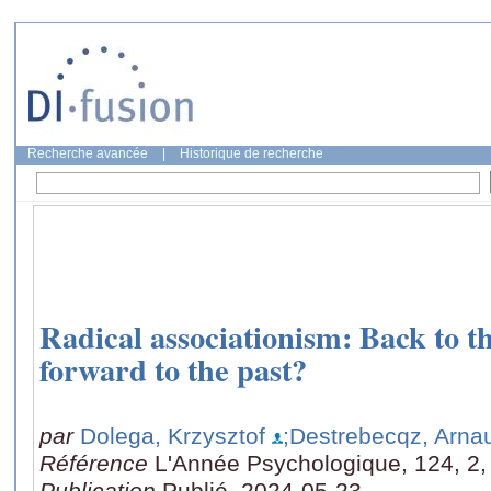
Recherche avancée
|
Historique de recherche
Radical associationism: Back to th
forward to the past?
par
Dolega, Krzysztof
;Destrebecqz, Arna
Référence
L'Année Psychologique, 124, 2,
Publication
Publié, 2024-05-23