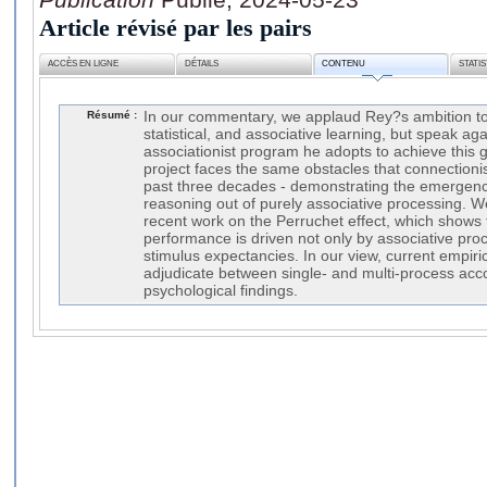
Article révisé par les pairs
ACCÈS EN LIGNE
DÉTAILS
CONTENU
STATI
Résumé :
In our commentary, we applaud Rey?s ambition to u
statistical, and associative learning, but speak aga
associationist program he adopts to achieve this g
project faces the same obstacles that connectioni
past three decades - demonstrating the emergence
reasoning out of purely associative processing. We 
recent work on the Perruchet effect, which shows 
performance is driven not only by associative proce
stimulus expectancies. In our view, current empirica
adjudicate between single- and multi-process acc
psychological findings.