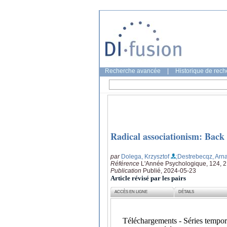
Recherche avancée
|
Historique de rec
Radical associationism: Back t
par
Dolega, Krzysztof
;Destrebecqz, Arn
Référence
L'Année Psychologique, 124, 2
Publication
Publié, 2024-05-23
Article révisé par les pairs
ACCÈS EN LIGNE
DÉTAILS