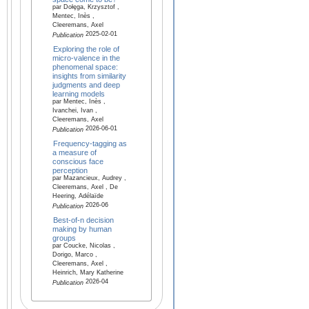
par Dołȩga, Krzysztof ,
Mentec, Inès ,
Cleeremans, Axel
2025-02-01
Publication
Exploring the role of
micro-valence in the
phenomenal space:
insights from similarity
judgments and deep
learning models
par Mentec, Inès ,
Ivanchei, Ivan ,
Cleeremans, Axel
2026-06-01
Publication
Frequency-tagging as
a measure of
conscious face
perception
par Mazancieux, Audrey ,
Cleeremans, Axel , De
Heering, Adélaïde
2026-06
Publication
Best-of-n decision
making by human
groups
par Coucke, Nicolas ,
Dorigo, Marco ,
Cleeremans, Axel ,
Heinrich, Mary Katherine
2026-04
Publication