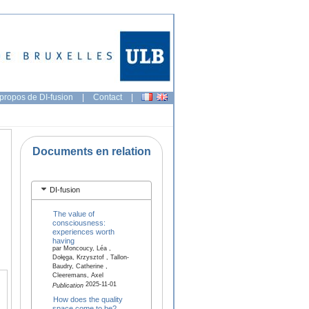
propos de DI-fusion
|
Contact
|
Documents en relation
DI-fusion
The value of
consciousness:
experiences worth
having
par Moncoucy, Léa ,
Dołȩga, Krzysztof , Tallon-
Baudry, Catherine ,
Cleeremans, Axel
2025-11-01
Publication
How does the quality
space come to be?