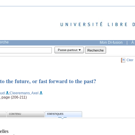
herche
Mon DI-fusion
|
À 
Passe-partout
Citer
o the future, or fast forward to the past?
aud
;Cleeremans, Axel
, page (206-211)
CONTENU
STATISTIQUES