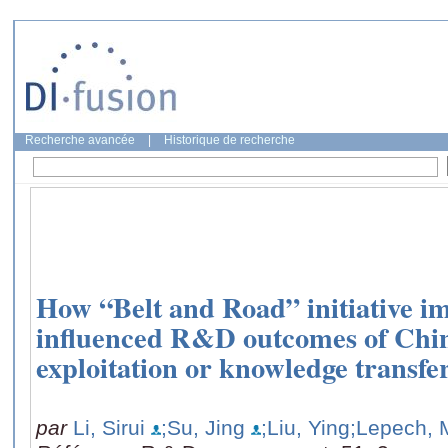
Recherche avancée
|
Historique de recherche
How “Belt and Road” initiative i
influenced R&D outcomes of Chine
exploitation or knowledge transfe
par
Li, Sirui
;Su, Jing
;Liu, Ying
;Lepech, 