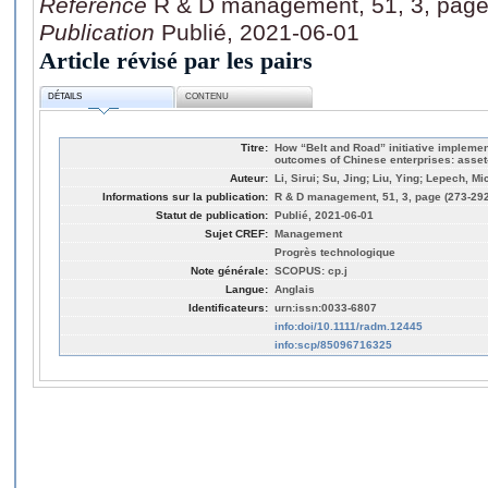
Référence
R & D management, 51, 3, page
Publication
Publié, 2021-06-01
Article révisé par les pairs
DÉTAILS
CONTENU
Titre:
How “Belt and Road” initiative impleme
outcomes of Chinese enterprises: asset‐
Auteur:
Li, Sirui; Su, Jing; Liu, Ying; Lepech, M
Informations sur la publication:
R & D management, 51, 3, page (273-292
Statut de publication:
Publié, 2021-06-01
Sujet CREF:
Management
Progrès technologique
Note générale:
SCOPUS: cp.j
Langue:
Anglais
Identificateurs:
urn:issn:0033-6807
info:doi/10.1111/radm.12445
info:scp/85096716325