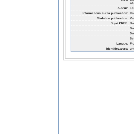
Ca
Auteur:
La
Informations sur la publication:
Co
Statut de publication:
Pu
Sujet CREF:
Dro
Dro
Dro
Sc
Langue:
Fr
Identificateurs:
ur