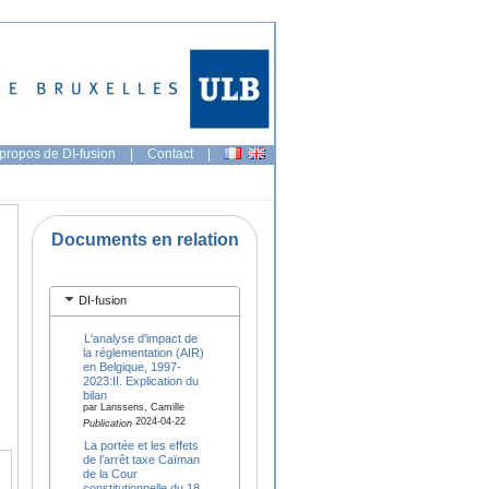
propos de DI-fusion
|
Contact
|
Documents en relation
DI-fusion
L'analyse d'impact de
la réglementation (AIR)
en Belgique, 1997-
2023:II. Explication du
bilan
par Lanssens, Camille
2024-04-22
Publication
La portée et les effets
de l’arrêt taxe Caïman
de la Cour
constitutionnelle du 18