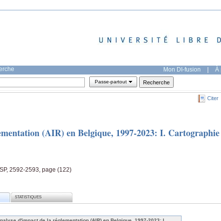
herche
Mon DI-fusion
|
À 
Passe-partout
Citer
lementation (AIR) en Belgique, 1997-2023: I. Cartographie
SP, 2592-2593, page (122)
STATISTIQUES
analyse d'impact de la réglementation (AIR) en Belgique, 1997-2023: I.