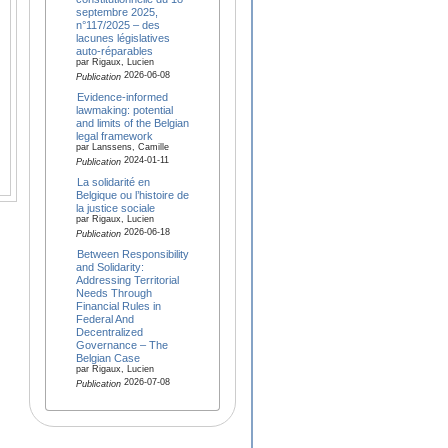
septembre 2025,
n°117/2025 – des
lacunes législatives
auto-réparables
par Rigaux, Lucien
2026-06-08
Publication
Evidence-informed
lawmaking: potential
and limits of the Belgian
legal framework
par Lanssens, Camille
2024-01-11
Publication
La solidarité en
Belgique ou l’histoire de
la justice sociale
par Rigaux, Lucien
2026-06-18
Publication
Between Responsibility
and Solidarity:
Addressing Territorial
Needs Through
Financial Rules in
Federal And
Decentralized
Governance – The
Belgian Case
par Rigaux, Lucien
2026-07-08
Publication