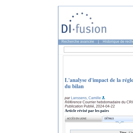
Recherche avancée
|
Historique de rec
L'analyse d'impact de la rég
du bilan
par
Lanssens, Camille
Référence
Courrier hebdomadaire du CRI
Publication
Publié, 2024-04-22
Article révisé par les pairs
ACCÈS EN LIGNE
DÉTAILS
Titre:
L'