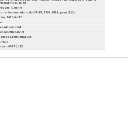
rtographie du bilan
nssens, Camille
urrier hebdomadaire du CRISP, 2592-2593, page (122)
blié, 2024-04-22
it
it administratif
it constitutionnel
iences administratives
ançais
n:issn:0577-148X