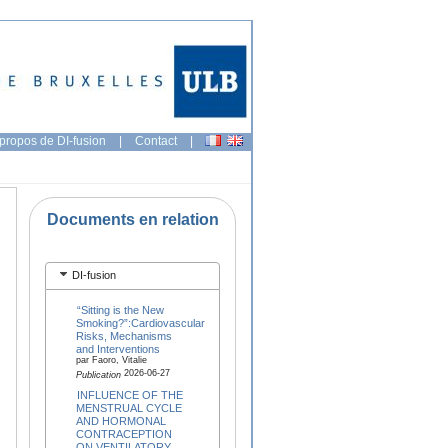
propos de DI-fusion
|
Contact
|
Documents en relation
DI-fusion
“Sitting is the New
Smoking?”:Cardiovascular
Risks, Mechanisms
and Interventions
par Faoro, Vitalie
2026-06-27
Publication
INFLUENCE OF THE
MENSTRUAL CYCLE
AND HORMONAL
CONTRACEPTION
ON VENTILATORY