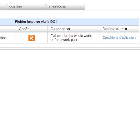
CONTENU
STATISTIQUES
Fichier importé via le DOI
Accès
Description
Droits d'auteur
Full text for the whole work,
liée
Conditions d'utilisation
or for a work part