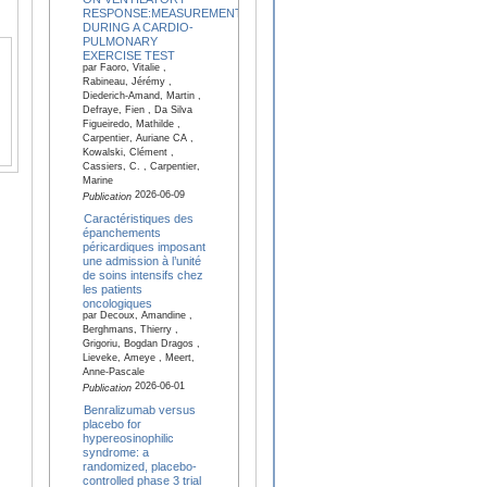
RESPONSE:MEASUREMENTS
DURING A CARDIO-
PULMONARY
EXERCISE TEST
par Faoro, Vitalie ,
Rabineau, Jérémy ,
Diederich-Amand, Martin ,
Defraye, Fien , Da Silva
Figueiredo, Mathilde ,
Carpentier, Auriane CA ,
Kowalski, Clément ,
Cassiers, C. , Carpentier,
Marine
2026-06-09
Publication
Caractéristiques des
épanchements
péricardiques imposant
une admission à l’unité
de soins intensifs chez
les patients
oncologiques
par Decoux, Amandine ,
Berghmans, Thierry ,
Grigoriu, Bogdan Dragos ,
Lieveke, Ameye , Meert,
Anne-Pascale
2026-06-01
Publication
Benralizumab versus
placebo for
hypereosinophilic
syndrome: a
randomized, placebo-
controlled phase 3 trial