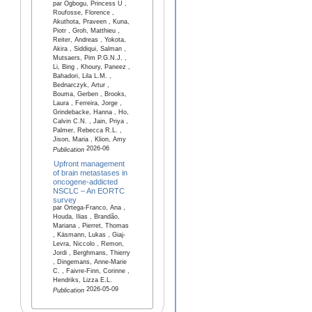
par Ogbogu, Princess U ,
Roufosse, Florence ,
Akuthota, Praveen , Kuna,
Piotr , Groh, Matthieu ,
Reiter, Andreas , Yokota,
Akira , Siddiqui, Salman ,
Mutsaers, Pim P.G.N.J. ,
Li, Bing , Khoury, Paneez ,
Bahadori, Lila L.M. ,
Bednarczyk, Artur ,
Bouma, Gerben , Brooks,
Laura , Ferreira, Jorge ,
Grindebacke, Hanna , Ho,
Calvin C.N. , Jain, Priya ,
Palmer, Rebecca R.L. ,
Jison, Maria , Klion, Amy
2026-06
Publication
Upfront management
of brain metastases in
oncogene‑addicted
NSCLC – An EORTC
survey
par Ortega-Franco, Ana ,
Houda, Ilias , Brandão,
Mariana , Pierret, Thomas
, Käsmann, Lukas , Giaj-
Levra, Niccolo , Remon,
Jordi , Berghmans, Thierry
, Dingemans, Anne-Marie
C. , Faivre-Finn, Corinne ,
Hendriks, Lizza E.L.
2026-05-09
Publication