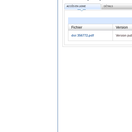
ACCÈS EN LIGNE
DÉTAILS
Fichier
Version
doi 356772.pdf
Version pub