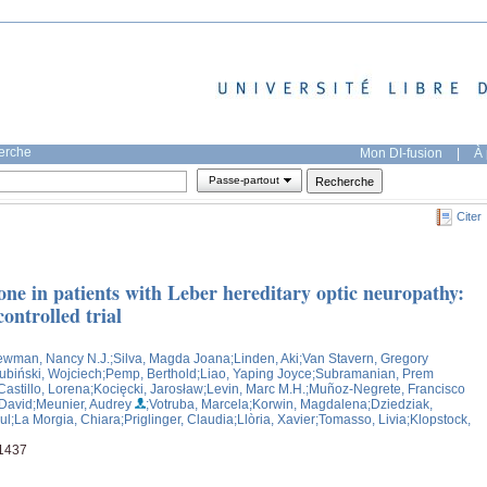
herche
Mon DI-fusion
|
À 
Passe-partout
Citer
one in patients with Leber hereditary optic neuropathy:
ntrolled trial
ewman, Nancy N.J.
;Silva, Magda Joana
;Linden, Aki
;Van Stavern, Gregory
Lubiński, Wojciech
;Pemp, Berthold
;Liao, Yaping Joyce
;Subramanian, Prem
Castillo, Lorena
;Kocięcki, Jarosław
;Levin, Marc M.H.
;Muñoz-Negrete, Francisco
 David
;Meunier, Audrey
;Votruba, Marcela
;Korwin, Magdalena
;Dziedziak,
ul
;La Morgia, Chiara
;Priglinger, Claudia
;Llòria, Xavier
;Tomasso, Livia
;Klopstock,
01437