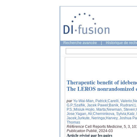
Recherche avancée
|
Historique de rec
Therapeutic benefit of ideben
The LEROS nonrandomized co
par
Yu-Wai-Man, Patrick
;Carelli, Valerio
;N
G.P.
;Szaflik, Jacek Paweł
;Banik, Rudrani
;
P.S.
;Misiuk-Hojło, Marta
;Newman, Steven
;
Jose
;Yagan, Ali
;Cherninkova, Sylvia
;Katz,
Jacek
;Jurkute, Neringa
;Harvey, Joshua Pa
Thomas
Référence
Cell Reports Medicine, 5, 3, 1
Publication
Publié, 2024-03
Article révisé par les pairs