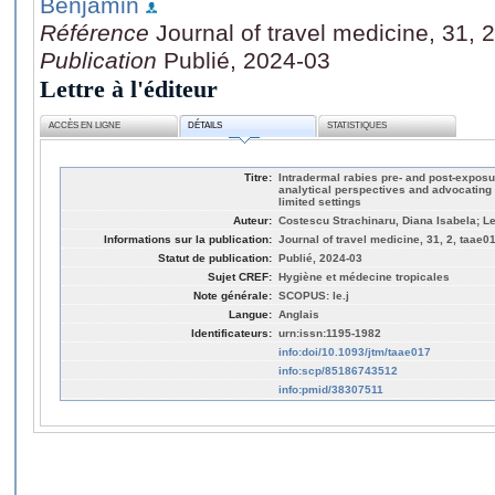
Benjamin
Référence
Journal of travel medicine, 31, 
Publication
Publié, 2024-03
Lettre à l'éditeur
ACCÈS EN LIGNE
DÉTAILS
STATISTIQUES
Titre:
Intradermal rabies pre- and post-exposu
analytical perspectives and advocating 
limited settings
Auteur:
Costescu Strachinaru, Diana Isabela; L
Informations sur la publication:
Journal of travel medicine, 31, 2, taae0
Statut de publication:
Publié, 2024-03
Sujet CREF:
Hygiène et médecine tropicales
Note générale:
SCOPUS: le.j
Langue:
Anglais
Identificateurs:
urn:issn:1195-1982
info:doi/10.1093/jtm/taae017
info:scp/85186743512
info:pmid/38307511