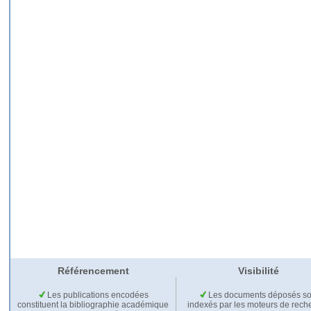
Référencement
Visibilité
Les publications encodées
Les documents déposés so
constituent la bibliographie académique
indexés par les moteurs de rech