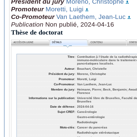
Président du jury
Moreno, Christophe
Promoteur
Moretti, Luigi
Co-Promoteur
Van Laethem, Jean-Luc
Publication
Non publié, 2024-04-16
Thèse de doctorat
ACCÈS EN LIGNE
DÉTAILS
CONTENU
STATI
Titre:
Contribution à l’étude de la radiothérap
immuno-moléculaire dans le traitemen
pancréatiques localisés.
Auteur:
Bouchart, Christelle
Président du jury:
Moreno, Christophe
Promoteur:
Moretti, Luigi
Co-Promoteur:
Van Laethem, Jean-Luc
Membre du jury:
Heimann, Pierre; Beck, Benjamin; Awada
Florence
Informations sur la publication:
Université libre de Bruxelles, Faculté
Bruxelles
Date de défense:
2024-04-16
Sujet CREF:
Cancérologie
Gastro-entérologie
Radiobiologie
Mots-clés:
Cancer du pancréas
Radiothérapie stéréotaxique