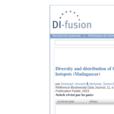
Recherche avancée
|
Historique de rec
Diversity and distribution of
hotspots (Madagascar)
par
Droissart, Vincent
;Verlynde, Simon
;
Référence
Biodiversity Data Journal, 11,
Publication
Publié, 2023
Article révisé par les pairs
ACCÈS EN LIGNE
DÉTAILS