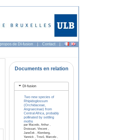
propos de DI-fusion
|
Contact
|
Documents en relation
DI-fusion
Two new species of
Rhipidoglossum
(Orchidaceae,
Angraecinae) from
Central Africa, probably
pollinated by settling
moths
par Macedo, Arthur ,
Droissart, Vincent ,
Janeček , Klomberg,
Yannick , Trovó, Marcelo ,