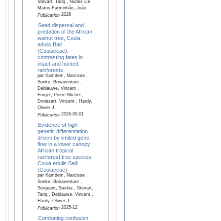
Stévart, Tariq , Nunes De
Matos Farminhão, João
2026
Publication
Seed dispersal and
predation of the African
walnut tree, Coula
edulis Baill.
(Coulaceae):
contrasting fates in
intact and hunted
rainforests
par Kamdem, Narcisse ,
Sonke, Bonaventure ,
Deblauwe, Vincent ,
Forget, Pierre-Michel ,
Droissart, Vincent , Hardy,
Olivier J.
2026-05-01
Publication
Evidence of high
genetic differentiation
driven by limited gene
flow in a lower canopy
African tropical
rainforest tree species,
Coula edulis Baill.
(Coulaceae)
par Kamdem, Narcisse ,
Sonke, Bonaventure ,
Sergeant, Saskia , Stevart,
Tariq , Deblauwe, Vincent ,
Hardy, Olivier J.
2025-12
Publication
Combating confusion