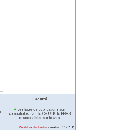
Facilité
Les listes de publications sont
u
compatibles avec le CV-ULB, le FNRS
et accessibles sur le web.
Conditions d'utilisation
- Version : 4.1 (2019)