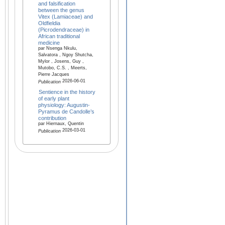
and falsification
between the genus
Vitex (Lamiaceae) and
Oldfieldia
(Picrodendraceae) in
African traditional
medicine
par Nsenga Nkulu,
Salvatora , Ngoy Shutcha,
Mylor , Josens, Guy ,
Mutobo, C.S. , Meerts,
Pierre Jacques
2026-06-01
Publication
Sentience in the history
of early plant
physiology: Augustin-
Pyramus de Candolle’s
contribution
par Hiernaux, Quentin
2026-03-01
Publication