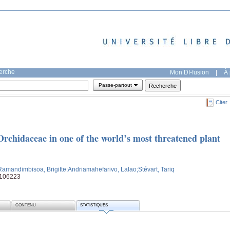
herche
Mon DI-fusion
|
À 
Passe-partout
Citer
 Orchidaceae in one of the world’s most threatened plant
Ramandimbisoa, Brigitte
;Andriamahefarivo, Lalao
;Stévart, Tariq
 e106223
CONTENU
STATISTIQUES