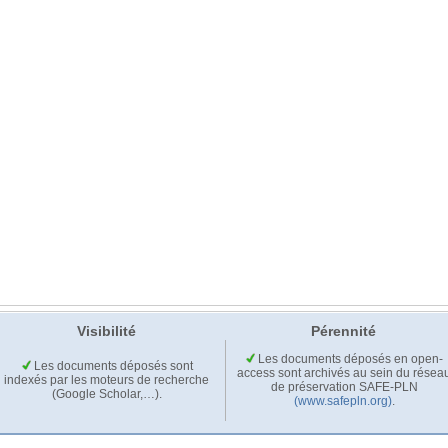
Visibilité
Pérennité
Les documents déposés en open-
Les documents déposés sont
access sont archivés au sein du résea
indexés par les moteurs de recherche
de préservation SAFE-PLN
(Google Scholar,…).
(www.safepln.org)
.