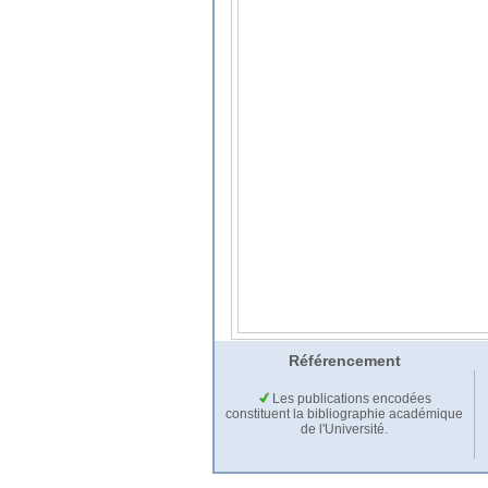
Référencement
Les publications encodées
constituent la bibliographie académique
de l'Université.