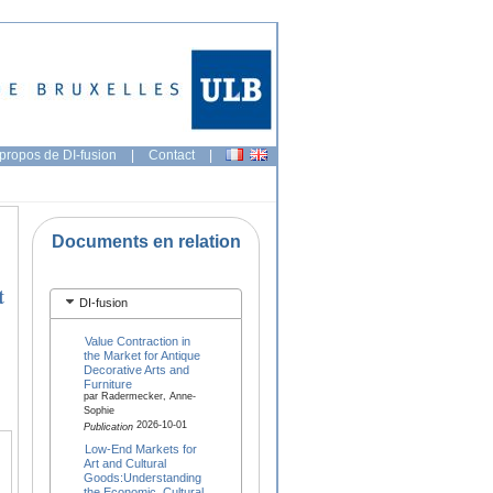
propos de DI-fusion
|
Contact
|
Documents en relation
t
DI-fusion
Value Contraction in
the Market for Antique
Decorative Arts and
Furniture
par Radermecker, Anne-
Sophie
2026-10-01
Publication
Low-End Markets for
Art and Cultural
Goods:Understanding
the Economic, Cultural