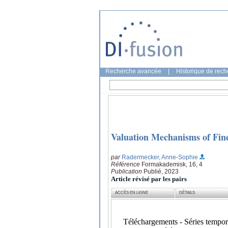
Recherche avancée
|
Historique de rec
Valuation Mechanisms of Fine
par
Radermecker, Anne-Sophie
Référence
Formakademisk, 16, 4
Publication
Publié, 2023
Article révisé par les pairs
ACCÈS EN LIGNE
DÉTAILS