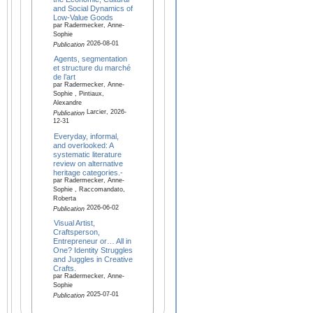
and Social Dynamics of
Low-Value Goods
par Radermecker, Anne-
Sophie
2026-08-01
Publication
Agents, segmentation
et structure du marché
de l’art
par Radermecker, Anne-
Sophie , Pintiaux,
Alexandre
Larcier, 2026-
Publication
12-31
Everyday, informal,
and overlooked: A
systematic literature
review on alternative
heritage categories.-
par Radermecker, Anne-
Sophie , Raccomandato,
Roberta
2026-06-02
Publication
Visual Artist,
Craftsperson,
Entrepreneur or… All in
One? Identity Struggles
and Juggles in Creative
Crafts.
par Radermecker, Anne-
Sophie
2025-07-01
Publication