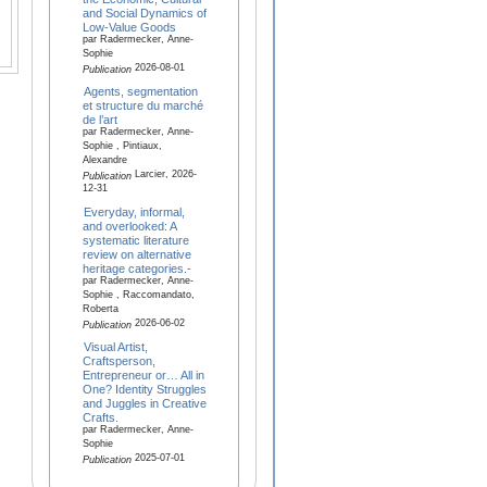
and Social Dynamics of
Low-Value Goods
par Radermecker, Anne-
Sophie
2026-08-01
Publication
Agents, segmentation
et structure du marché
de l’art
par Radermecker, Anne-
Sophie , Pintiaux,
Alexandre
Larcier, 2026-
Publication
12-31
Everyday, informal,
and overlooked: A
systematic literature
review on alternative
heritage categories.-
par Radermecker, Anne-
Sophie , Raccomandato,
Roberta
2026-06-02
Publication
Visual Artist,
Craftsperson,
Entrepreneur or… All in
One? Identity Struggles
and Juggles in Creative
Crafts.
par Radermecker, Anne-
Sophie
2025-07-01
Publication