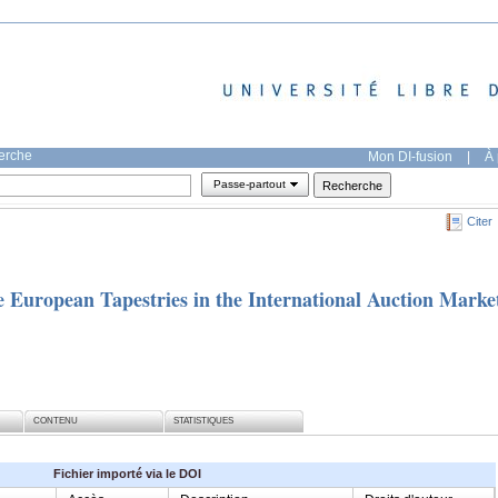
herche
Mon DI-fusion
|
À 
Passe-partout
Citer
 European Tapestries in the International Auction Marke
CONTENU
STATISTIQUES
Fichier importé via le DOI