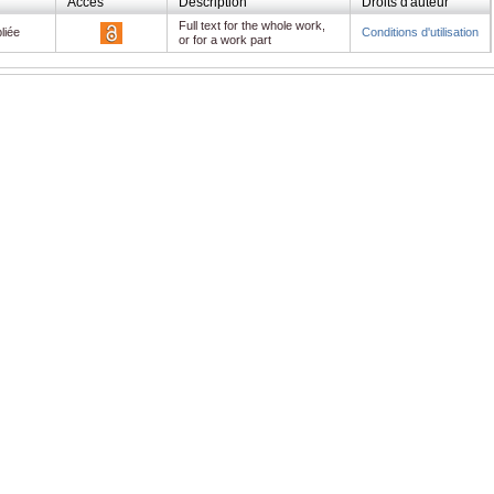
Accès
Description
Droits d'auteur
Full text for the whole work,
liée
Conditions d'utilisation
or for a work part