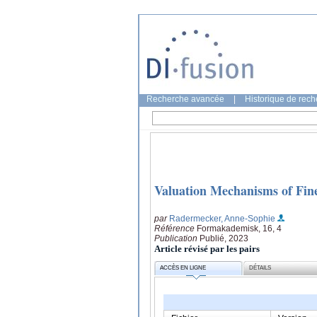
Recherche avancée
|
Historique de rec
Valuation Mechanisms of Fine
par
Radermecker, Anne-Sophie
Référence
Formakademisk, 16, 4
Publication
Publié, 2023
Article révisé par les pairs
ACCÈS EN LIGNE
DÉTAILS