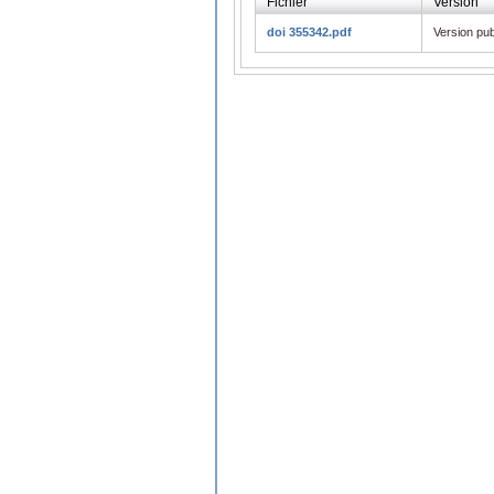
Fichier
Version
doi 355342.pdf
Version pub