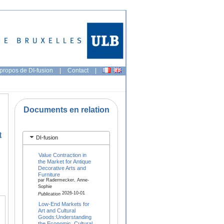
propos de DI-fusion
|
Contact
|
Documents en relation
t
DI-fusion
Value Contraction in
the Market for Antique
Decorative Arts and
Furniture
par Radermecker, Anne-
Sophie
2026-10-01
Publication
Low-End Markets for
Art and Cultural
Goods:Understanding
the Economic, Cultural