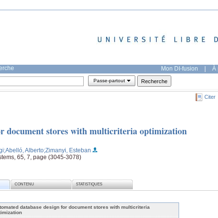
herche
Mon DI-fusion
|
À 
Passe-partout
Citer
r document stores with multicriteria optimization
gi
;Abelló, Alberto
;Zimanyi, Esteban
tems, 65, 7, page (3045-3078)
CONTENU
STATISTIQUES
tomated database design for document stores with multicriteria
timization