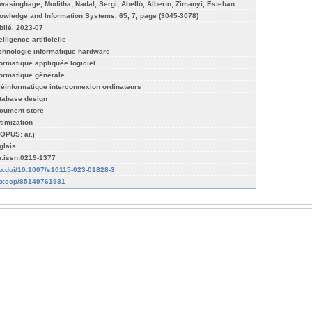
wasinghage, Moditha; Nadal, Sergi; Abelló, Alberto; Zimanyi, Esteban
owledge and Information Systems, 65, 7, page (3045-3078)
blié, 2023-07
elligence artificielle
chnologie informatique hardware
formatique appliquée logiciel
formatique générale
léinformatique interconnexion ordinateurs
tabase design
cument store
timization
OPUS: ar.j
glais
n:issn:0219-1377
fo:doi/10.1007/s10115-023-01828-3
fo:scp/85149761931