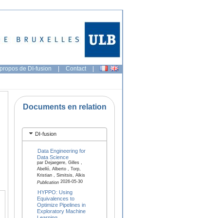
propos de DI-fusion
|
Contact
|
Documents en relation
DI-fusion
Data Engineering for
Data Science
par Dejaegere, Gilles ,
Abelló, Alberto , Torp,
Kristian , Simitsis, Alkis
2026-05-30
Publication
HYPPO: Using
Equivalences to
Optimize Pipelines in
Exploratory Machine
Learning