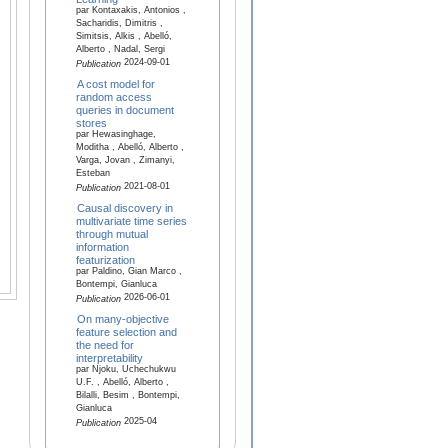
par Kontaxakis, Antonios ,
Sacharidis, Dimitris ,
Simitsis, Alkis , Abelló,
Alberto , Nadal, Sergi
2024-09-01
Publication
A cost model for
random access
queries in document
stores
par Hewasinghage,
Moditha , Abelló, Alberto ,
Varga, Jovan , Zimanyi,
Esteban
2021-08-01
Publication
Causal discovery in
multivariate time series
through mutual
information
featurization
par Paldino, Gian Marco ,
Bontempi, Gianluca
2026-06-01
Publication
On many-objective
feature selection and
the need for
interpretability
par Njoku, Uchechukwu
U.F. , Abelló, Alberto ,
Bilalli, Besim , Bontempi,
Gianluca
2025-04
Publication