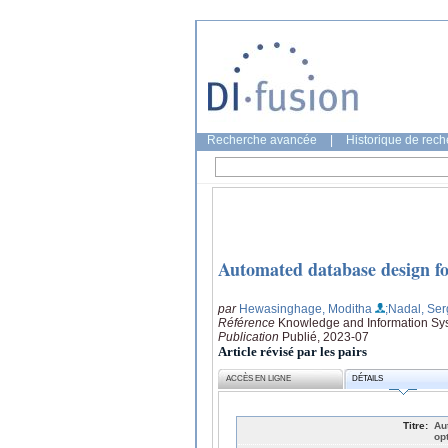
Recherche avancée
|
Historique de rec
Automated database design fo
par
Hewasinghage, Moditha
;Nadal, Ser
Référence
Knowledge and Information Sys
Publication
Publié, 2023-07
Article révisé par les pairs
ACCÈS EN LIGNE
DÉTAILS
Titre:
Au
op