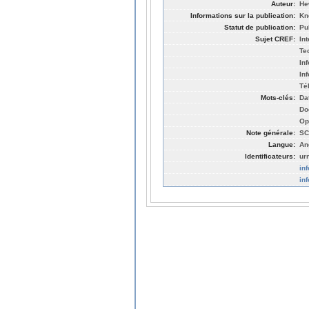
Auteur:
He
Informations sur la publication:
Kn
Statut de publication:
Pu
Sujet CREF:
Int
Te
In
In
Té
Mots-clés:
Da
Do
Op
Note générale:
SC
Langue:
An
Identificateurs:
ur
in
in