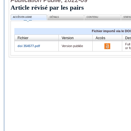
Article révisé par les pairs
ACCÈS EN LIGNE
DÉTAILS
CONTENU
STATI
Fichier importé via le DOI
Fichier
Version
Accès
Des
Full
doi 354577.pdf
Version publiée
or f