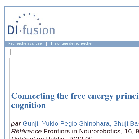
Recherche avancée
|
Historique de recherche
Connecting the free energy princ
cognition
par
Gunji, Yukio Pegio
;Shinohara, Shuji
;Ba
Référence
Frontiers in Neurorobotics, 16,
Publication
Publié, 2022-09