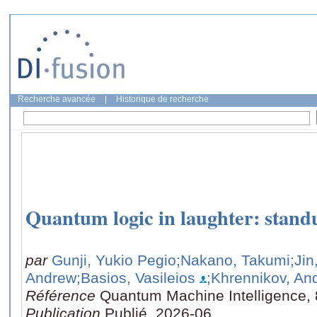
Recherche avancée
|
Historique de recherche
Quantum logic in laughter: stan
par
Gunji, Yukio Pegio
;Nakano, Takumi
;Jin
Andrew
;Basios, Vasileios
;Khrennikov, And
Référence
Quantum Machine Intelligence, 8
Publication
Publié, 2026-06