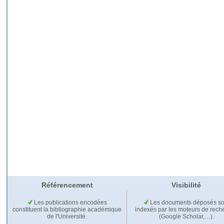
Référencement
Visibilité
Les publications encodées
Les documents déposés so
constituent la bibliographie académique
indexés par les moteurs de rech
de l'Université.
(Google Scholar,…).