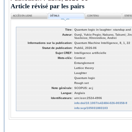
Article révisé par les pairs
ACCÈS EN LIGNE
DÉTAILS
CONTENU
STATI
Titre:
Quantum logic in laughter: standup an
Auteur:
Gunji, Yukio Pegio; Nakano, Takumi; Ji
Vasileios; Khrennikov, Andrei
Informations sur la publication:
Quantum Machine Intelligence, 8, 1, 22
Statut de publication:
Publié, 2026-06
Sujet CREF:
Intelligence artificielle
Mots-clés:
Context
Entanglement
Lattice theory
Laughter
Quantum logic
Rough set
Note générale:
SCOPUS: ar.j
Langue:
Anglais
Identificateurs:
urn:issn:2524-4906
info:doi/10.1007/s42484-026-00358-9
info:scp/105031883103