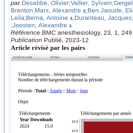
par
Desebbe, Olivier
;Vallier, Sylvain
;Gergel
Brenton
;Marx, Alexandre
;Ben Jaoude, El
Leila
;Berna, Antoine
;Duranteau, Jacques
;Joosten, Alexandre
Référence
BMC anesthesiology, 23, 1, 249
Publication
Publié, 2023-12
Article révisé par les pairs
ACCÈS EN LIGNE
DÉTAILS
CONTENU
STATI