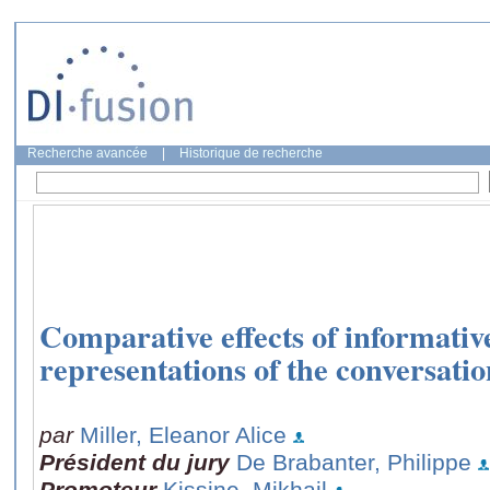
Recherche avancée
|
Historique de recherche
Comparative effects of informativ
representations of the conversat
par
Miller, Eleanor Alice
Président du jury
De Brabanter, Philippe
Promoteur
Kissine, Mikhail