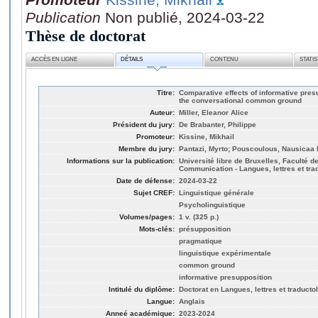
Publication
Non publié, 2024-03-22
Thèse de doctorat
ACCÈS EN LIGNE
DÉTAILS
CONTENU
STATI
Titre:
Comparative effects of informative pres
the conversational common ground
Auteur:
Miller, Eleanor Alice
Président du jury:
De Brabanter, Philippe
Promoteur:
Kissine, Mikhail
Membre du jury:
Pantazi, Myrto; Pouscoulous, Nausicaa 
Informations sur la publication:
Université libre de Bruxelles, Faculté de
Communication - Langues, lettres et tra
Date de défense:
2024-03-22
Sujet CREF:
Linguistique générale
Psycholinguistique
Volumes/pages:
1 v. (325 p.)
Mots-clés:
présupposition
pragmatique
linguistique expérimentale
common ground
informative presupposition
Intitulé du diplôme:
Doctorat en Langues, lettres et traducto
Langue:
Anglais
Anneé académique:
2023-2024