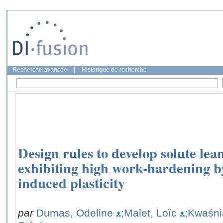
Recherche avancée
|
Historique de recherche
Design rules to develop solute lea
exhibiting high work-hardening b
induced plasticity
par
Dumas, Odeline
;Malet, Loïc
;Kwaśni