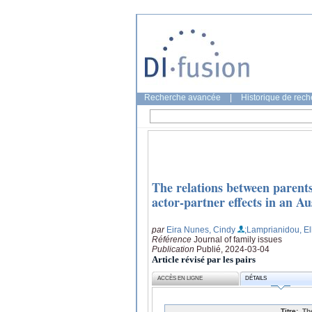
Recherche avancée
|
Historique de rec
The relations between parent
actor-partner effects in an 
par
Eira Nunes, Cindy
;Lamprianidou, El
Référence
Journal of family issues
Publication
Publié, 2024-03-04
Article révisé par les pairs
ACCÈS EN LIGNE
DÉTAILS
Titre:
Th