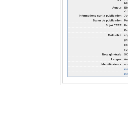
Ex
Auteur:
Ei
J.
Informations sur la publication:
Jo
Statut de publication:
Pu
Sujet CREF:
Ps
Ps
Mots-clés:
co
ge
pa
sy
Note générale:
SC
Langue:
An
Identificateurs:
ur
in
in