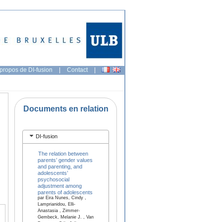
propos de DI-fusion
|
Contact
|
Documents en relation
DI-fusion
The relation between
parents’ gender values
and parenting, and
adolescents’
psychosocial
adjustment among
parents of adolescents
par Eira Nunes, Cindy ,
Lamprianidou, Elli-
Anastasia , Zimmer-
Gembeck, Melanie J. , Van