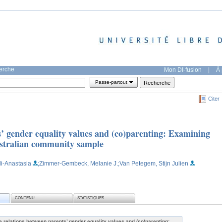
herche
Mon DI-fusion
|
À 
Passe-partout
Citer
s’ gender equality values and (co)parenting: Examining
Australian community sample
li-Anastasia
;Zimmer-Gembeck, Melanie J.
;Van Petegem, Stijn Julien
CONTENU
STATISTIQUES
e relations between parents’ gender equality values and (co)parenting: