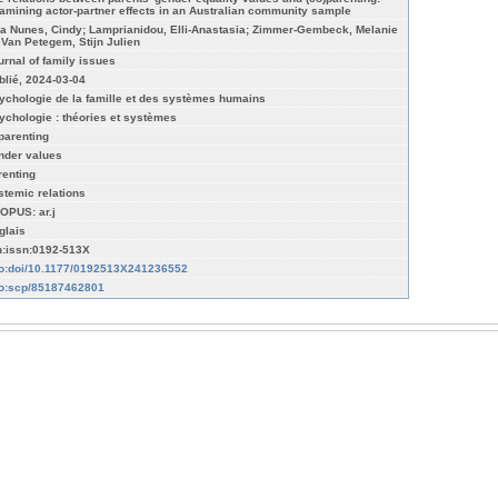
amining actor-partner effects in an Australian community sample
ra Nunes, Cindy; Lamprianidou, Elli-Anastasia; Zimmer-Gembeck, Melanie
; Van Petegem, Stijn Julien
urnal of family issues
blié, 2024-03-04
ychologie de la famille et des systèmes humains
ychologie : théories et systèmes
parenting
nder values
renting
stemic relations
OPUS: ar.j
glais
n:issn:0192-513X
fo:doi/10.1177/0192513X241236552
fo:scp/85187462801