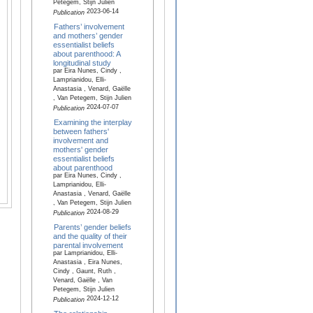
Petegem, Stijn Julien
2023-06-14
Publication
Fathers’ involvement
and mothers’ gender
essentialist beliefs
about parenthood: A
longitudinal study
par Eira Nunes, Cindy ,
Lamprianidou, Elli-
Anastasia , Venard, Gaëlle
, Van Petegem, Stijn Julien
2024-07-07
Publication
Examining the interplay
between fathers'
involvement and
mothers' gender
essentialist beliefs
about parenthood
par Eira Nunes, Cindy ,
Lamprianidou, Elli-
Anastasia , Venard, Gaëlle
, Van Petegem, Stijn Julien
2024-08-29
Publication
Parents’ gender beliefs
and the quality of their
parental involvement
par Lamprianidou, Elli-
Anastasia , Eira Nunes,
Cindy , Gaunt, Ruth ,
Venard, Gaëlle , Van
Petegem, Stijn Julien
2024-12-12
Publication