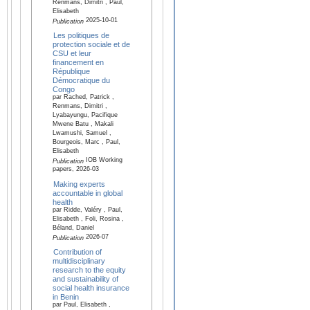
Renmans, Dimitri , Paul,
Elisabeth
2025-10-01
Publication
Les politiques de
protection sociale et de
CSU et leur
financement en
République
Démocratique du
Congo
par Rached, Patrick ,
Renmans, Dimitri ,
Lyabayungu, Pacifique
Mwene Batu , Makali
Lwamushi, Samuel ,
Bourgeois, Marc , Paul,
Elisabeth
IOB Working
Publication
papers, 2026-03
Making experts
accountable in global
health
par Ridde, Valéry , Paul,
Elisabeth , Foli, Rosina ,
Béland, Daniel
2026-07
Publication
Contribution of
multidisciplinary
research to the equity
and sustainability of
social health insurance
in Benin
par Paul, Elisabeth ,