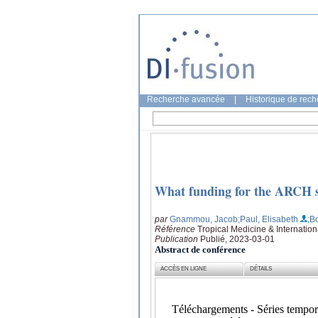
Recherche avancée
|
Historique de rec
What funding for the ARCH so
par
Gnammou, Jacob
;Paul, Elisabeth
;B
Référence
Tropical Medicine & Internation
Publication
Publié, 2023-03-01
Abstract de conférence
ACCÈS EN LIGNE
DÉTAILS