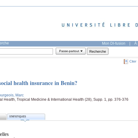
herche
Mon DI-fusion
|
À 
Passe-partout
Citer
cial health insurance in Benin?
ourgeois, Marc
al Health, Tropical Medicine & International Health (28), Supp. 1, pp. 376-376
STATISTIQUES