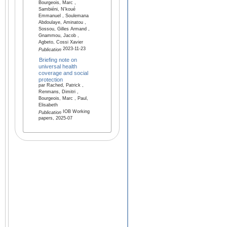
Bourgeois, Marc ,
Sambiéni, N'koué
Emmanuel , Soulemana
Abdoulaye, Aminatou ,
Sossou, Gilles Armand ,
Gnammou, Jacob ,
Agbeto, Cossi Xavier
2023-11-23
Publication
Briefing note on
universal health
coverage and social
protection
par Rached, Patrick ,
Renmans, Dimitri ,
Bourgeois, Marc , Paul,
Elisabeth
IOB Working
Publication
papers, 2025-07