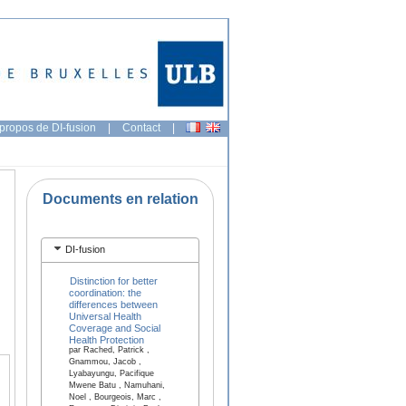
propos de DI-fusion
|
Contact
|
Documents en relation
DI-fusion
Distinction for better
coordination: the
differences between
Universal Health
Coverage and Social
Health Protection
par Rached, Patrick ,
Gnammou, Jacob ,
Lyabayungu, Pacifique
Mwene Batu , Namuhani,
Noel , Bourgeois, Marc ,