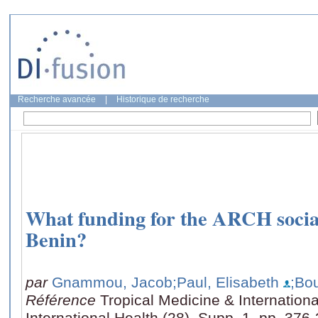
Recherche avancée
|
Historique de recherche
What funding for the ARCH social
Benin?
par
Gnammou, Jacob
;Paul, Elisabeth
;Bo
Référence
Tropical Medicine & Internationa
International Health (28), Supp. 1, pp. 376