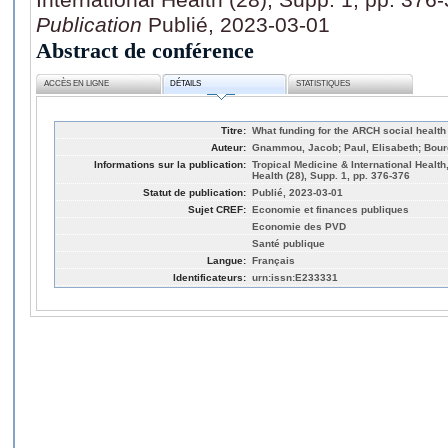
Publication
Publié, 2023-03-01
Abstract de conférence
ACCÈS EN LIGNE
DÉTAILS
STATISTIQUES
Titre:
What funding for the ARCH social health
Auteur:
Gnammou, Jacob; Paul, Elisabeth; Bour
Informations sur la publication:
Tropical Medicine & International Health
Health (28), Supp. 1, pp. 376-376
Statut de publication:
Publié, 2023-03-01
Sujet CREF:
Economie et finances publiques
Economie des PVD
Santé publique
Langue:
Français
Identificateurs:
urn:issn:E233331