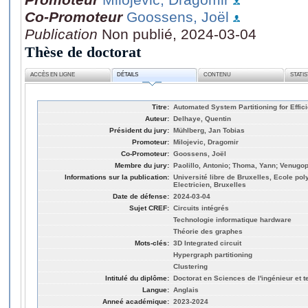
Co-Promoteur
Goossens, Joël
Publication
Non publié, 2024-03-04
Thèse de doctorat
ACCÈS EN LIGNE
DÉTAILS
CONTENU
STATI
Titre:
Automated System Partitioning for Effici
Auteur:
Delhaye, Quentin
Président du jury:
Mühlberg, Jan Tobias
Promoteur:
Milojevic, Dragomir
Co-Promoteur:
Goossens, Joël
Membre du jury:
Paolillo, Antonio; Thoma, Yann; Venugop
Informations sur la publication:
Université libre de Bruxelles, Ecole po
Electricien, Bruxelles
Date de défense:
2024-03-04
Sujet CREF:
Circuits intégrés
Technologie informatique hardware
Théorie des graphes
Mots-clés:
3D Integrated circuit
Hypergraph partitioning
Clustering
Intitulé du diplôme:
Doctorat en Sciences de l'ingénieur et 
Langue:
Anglais
Anneé académique:
2023-2024