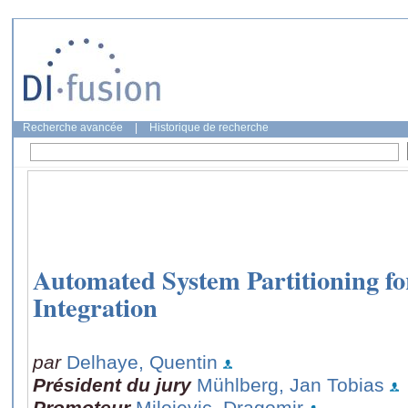
Recherche avancée
|
Historique de recherche
Automated System Partitioning for
Integration
par
Delhaye, Quentin
Président du jury
Mühlberg, Jan Tobias
Promoteur
Milojevic, Dragomir