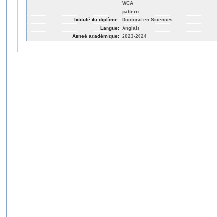
WCA
pattern
Intitulé du diplôme:
Doctorat en Sciences
Langue:
Anglais
Anneé académique:
2023-2024