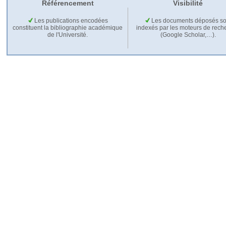
Référencement
Visibilité
Les publications encodées
Les documents déposés so
constituent la bibliographie académique
indexés par les moteurs de rech
de l'Université.
(Google Scholar,…).