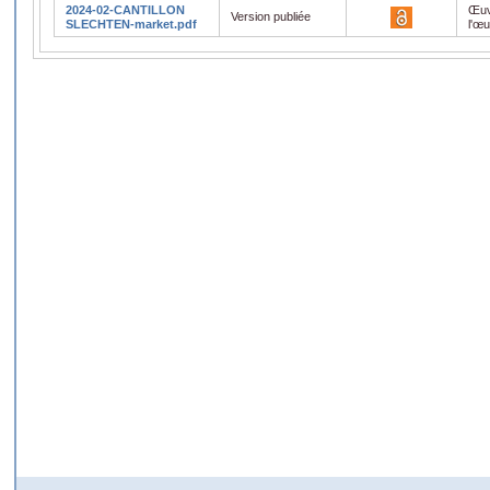
2024-02-CANTILLON
Œuv
Version publiée
SLECHTEN-market.pdf
l'œ