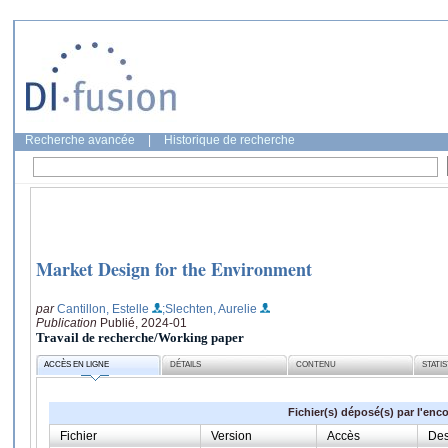
Recherche avancée
|
Historique de recherche
Market Design for the Environment
par
Cantillon, Estelle
;Slechten, Aurelie
Publication
Publié, 2024-01
Travail de recherche/Working paper
ACCÈS EN LIGNE
DÉTAILS
CONTENU
STATI
Fichier(s) déposé(s) par l'enc
Fichier
Version
Accès
Des