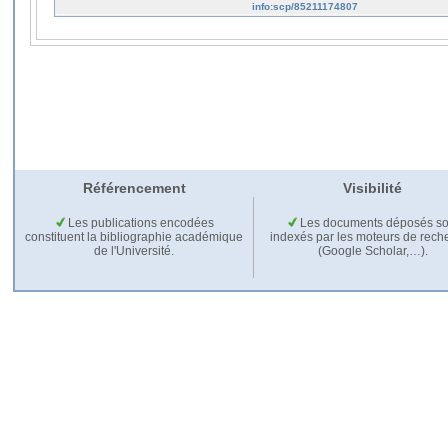
info:scp/85211174807
Référencement
Visibilité
Les publications encodées
Les documents déposés so
constituent la bibliographie académique
indexés par les moteurs de rech
de l'Université.
(Google Scholar,…).