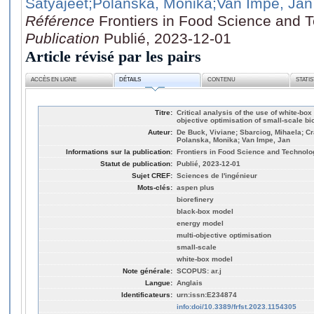
Satyajeet
;Polanska, Monika
;Van Impe, Jan
Référence
Frontiers in Food Science and 
Publication
Publié, 2023-12-01
Article révisé par les pairs
ACCÈS EN LIGNE
DÉTAILS
CONTENU
STATI
Titre:
Critical analysis of the use of white-bo
objective optimisation of small-scale bi
Auteur:
De Buck, Viviane; Sbarciog, Mihaela; Cr
Polanska, Monika; Van Impe, Jan
Informations sur la publication:
Frontiers in Food Science and Technolo
Statut de publication:
Publié, 2023-12-01
Sujet CREF:
Sciences de l'ingénieur
Mots-clés:
aspen plus
biorefinery
black-box model
energy model
multi-objective optimisation
small-scale
white-box model
Note générale:
SCOPUS: ar.j
Langue:
Anglais
Identificateurs:
urn:issn:E234874
info:doi/10.3389/frfst.2023.1154305