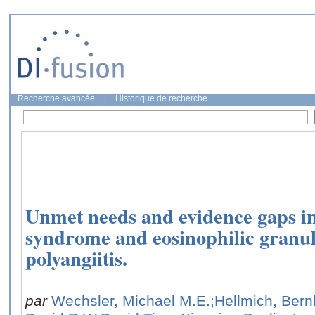
Recherche avancée
|
Historique de recherche
Unmet needs and evidence gaps in
syndrome and eosinophilic granu
polyangiitis.
par
Wechsler, Michael M.E.
;Hellmich, Ber