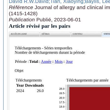
David R.W.David
;Tian, Xiaoying
;Baylis, Le
Référence
Journal of allergy and clinical 
(1415-1428)
Publication
Publié, 2023-06-01
Article révisé par les pairs
ACCÈS EN LIGNE
DÉTAILS
CONTENU
STATI