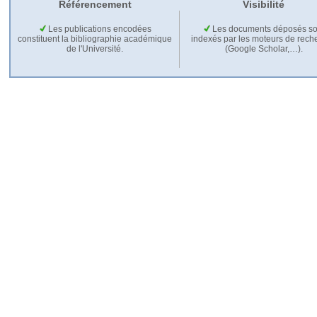
Référencement
Visibilité
Les publications encodées
Les documents déposés so
constituent la bibliographie académique
indexés par les moteurs de rech
de l'Université.
(Google Scholar,…).