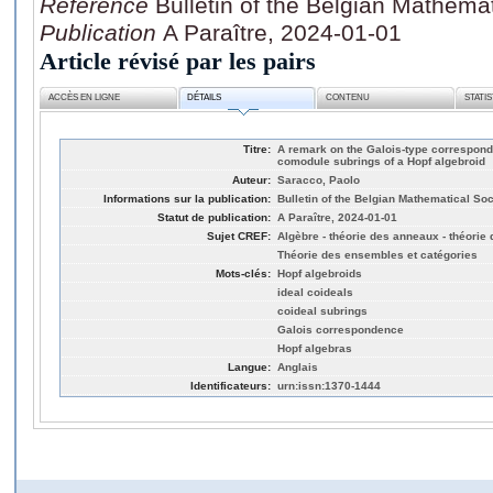
Référence
Bulletin of the Belgian Mathema
Publication
A Paraître, 2024-01-01
Article révisé par les pairs
ACCÈS EN LIGNE
DÉTAILS
CONTENU
STATI
Titre:
A remark on the Galois-type correspon
comodule subrings of a Hopf algebroid
Auteur:
Saracco, Paolo
Informations sur la publication:
Bulletin of the Belgian Mathematical So
Statut de publication:
A Paraître, 2024-01-01
Sujet CREF:
Algèbre - théorie des anneaux - théorie
Théorie des ensembles et catégories
Mots-clés:
Hopf algebroids
ideal coideals
coideal subrings
Galois correspondence
Hopf algebras
Langue:
Anglais
Identificateurs:
urn:issn:1370-1444