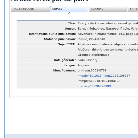
ACCÈS EN LIGNE
DÉTAILS
CONTENU
STATI
Titre:
Everybody knows what a normal gabi-al
Auteur:
Berger, Johannes; Saracco, Paolo; Verc
Informations sur la publication:
Advances in mathematics, 451, page (1
Statut de publication:
Publié, 2024-07-01
Sujet CREF:
Algèbre commutative et algèbre homolo
Algèbre - théorie des anneaux - théorie
Groupes algébriques
Note générale:
SCOPUS: ar.j
Langue:
Anglais
Identificateurs:
urn:issn:0001-8708
info:doi/10.1016/j.aim.2024.109797
info:pii/S0001870824003128
info:scp/85196820389