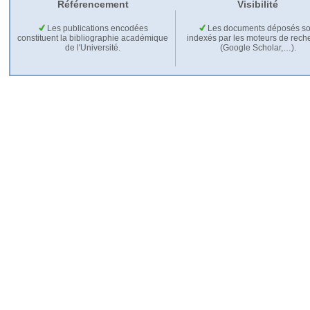
Référencement
Visibilité
Les publications encodées
Les documents déposés so
constituent la bibliographie académique
indexés par les moteurs de rech
de l'Université.
(Google Scholar,…).