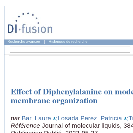
Recherche avancée
|
Historique de recherche
Effect of Diphenylalanine on mod
membrane organization
par
Bar, Laure
;Losada Perez, Patricia
;T
Référence
Journal of molecular liquids, 3
Publication
Publié, 2023-05-27