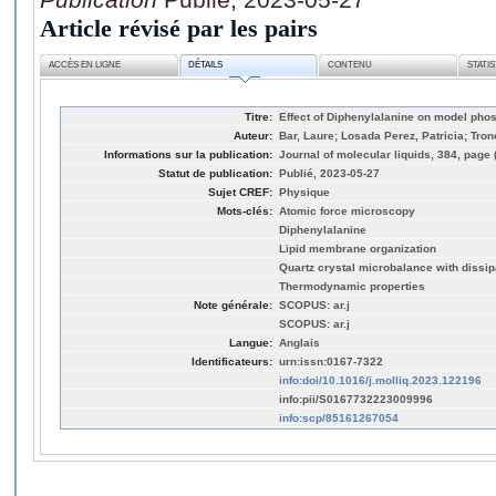
Article révisé par les pairs
ACCÈS EN LIGNE
DÉTAILS
CONTENU
STATI
Titre:
Effect of Diphenylalanine on model pho
Auteur:
Bar, Laure; Losada Perez, Patricia; Tro
Informations sur la publication:
Journal of molecular liquids, 384, page
Statut de publication:
Publié, 2023-05-27
Sujet CREF:
Physique
Mots-clés:
Atomic force microscopy
Diphenylalanine
Lipid membrane organization
Quartz crystal microbalance with dissip
Thermodynamic properties
Note générale:
SCOPUS: ar.j
SCOPUS: ar.j
Langue:
Anglais
Identificateurs:
urn:issn:0167-7322
info:doi/10.1016/j.molliq.2023.122196
info:pii/S0167732223009996
info:scp/85161267054