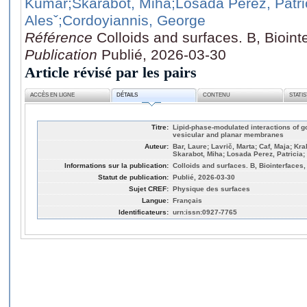
Kumar
;Skarabot, Miha
;Losada Perez, Patri
Alesˇ
;Cordoyiannis, George
Référence
Colloids and surfaces. B, Bioint
Publication
Publié, 2026-03-30
Article révisé par les pairs
ACCÈS EN LIGNE
DÉTAILS
CONTENU
STATI
Titre:
Lipid-phase-modulated interactions of g
vesicular and planar membranes
Auteur:
Bar, Laure; Lavrič, Marta; Caf, Maja; Kr
Skarabot, Miha; Losada Perez, Patricia; 
Informations sur la publication:
Colloids and surfaces. B, Biointerfaces,
Statut de publication:
Publié, 2026-03-30
Sujet CREF:
Physique des surfaces
Langue:
Français
Identificateurs:
urn:issn:0927-7765