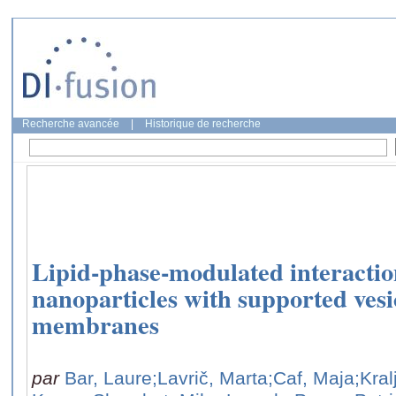
Recherche avancée
|
Historique de recherche
Lipid-phase-modulated interactio
nanoparticles with supported ves
membranes
par
Bar, Laure
;Lavrič, Marta
;Caf, Maja
;Kra