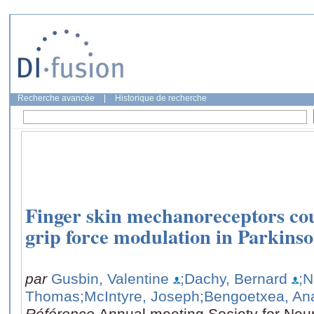
Recherche avancée
|
Historique de recherche
Finger skin mechanoreceptors coul
grip force modulation in Parkins
par
Gusbin, Valentine
;Dachy, Bernard
;N
Thomas
;McIntyre, Joseph
;Bengoetxea, An
Référence
Annual meeting Society for Neu