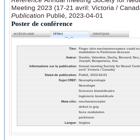
Meeting 2023 (17-21 avril: Victoria / Canad
Publication
Publié, 2023-04-01
Poster de conférence
ACCÈS EN LIGNE
DÉTAILS
STATISTIQUES
Titre:
Finger skin mechanoreceptors could expl
modulation in Parkinson desease
Auteur:
Gusbin, Valentine; Dachy, Bernard; Neu,
Joseph; Bengoetxea, Ana
Informations sur la publication:
Annual meeting Society for Neural Cont
avril: Victoria / Canada)
Statut de publication:
Publié, 2023-04-01
Sujet CREF:
Neurophysiologie
Neurologie
Sciences biomédicales
Ingénierie biomédicale
Mots-clés:
mechanoreceptor
deficit in grip
force modulation
parkinson
Langue:
Anglais