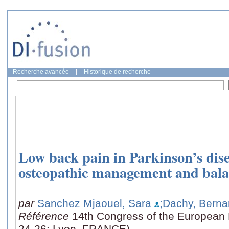
Recherche avancée
|
Historique de recherche
Low back pain in Parkinson’s dise
osteopathic management and bala
par
Sanchez Mjaouel, Sara
;Dachy, Berna
Référence
14th Congress of the European 
24-26: Lyon, FRANCE)