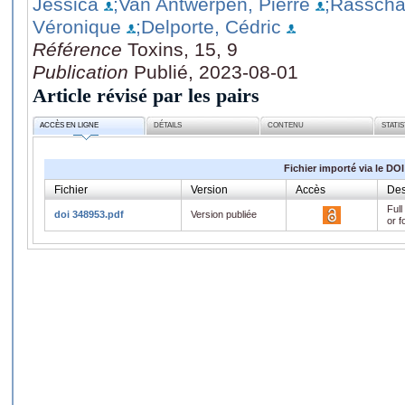
Jessica
;Van Antwerpen, Pierre
;Rasscha
Véronique
;Delporte, Cédric
Référence
Toxins, 15, 9
Publication
Publié, 2023-08-01
Article révisé par les pairs
ACCÈS EN LIGNE
DÉTAILS
CONTENU
STATI
Fichier importé via le DOI
Fichier
Version
Accès
Des
Full
doi 348953.pdf
Version publiée
or f