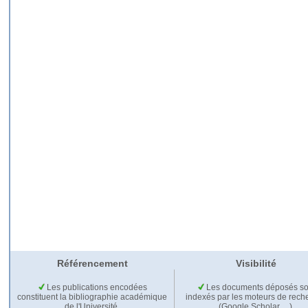
Référencement
Visibilité
Les publications encodées
Les documents déposés so
constituent la bibliographie académique
indexés par les moteurs de rech
de l'Université.
(Google Scholar,…).