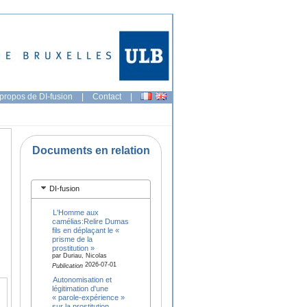
propos de DI-fusion
|
Contact
|
Documents en relation
DI-fusion
L'Homme aux
camélias:Relire Dumas
fils en déplaçant le «
prisme de la
prostitution »
par Duriau, Nicolas
2026-07-01
Publication
Autonomisation et
légitimation d'une
« parole-expérience »
sur la prostitution