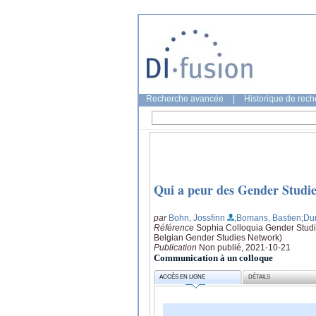
Recherche avancée
|
Historique de rec
Qui a peur des Gender Studies
par
Bohn, Jossfinn
;Bomans, Bastien
;Du
Référence
Sophia Colloquia Gender Studies
Belgian Gender Studies Network)
Publication
Non publié, 2021-10-21
Communication à un colloque
ACCÈS EN LIGNE
DÉTAILS