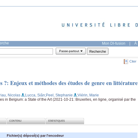
herche
Mon DI-fusion
|
À 
Passe-partout
Citer
 ?: Enjeux et méthodes des études de genre en littérature
riau, Nicolas
;Lucca, Siân
;Peel, Stephanie
;Viérin, Marie
 in Belgium: a State of the Art (2021-10-21: Bruxelles, en ligne, organisé par the
CONTENU
STATISTIQUES
Fichier(s) déposé(s) par l'encodeur