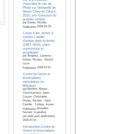
masculine:le cas de
Photo sur demande de
Simon Chevrier (Stock,
2025, prix Goncourt du
premier roman)
par Duriau, Nicolas
2026-05-14
Publication
Corps à lire, textes à
vendre:L'atelier
d'artiste dans la fiction
(1867-1919), entre
voyeurisme et
prostitution
par Brogniez, Laurence ,
Duriau, Nicolas , Nizard,
Lucie
2026-07-01
Publication
Contre-je:Genre et
énonciations
minoritaires en
littérature
par Berthier, Manon ,
Chemmachery, Jaine ,
Cusset, Christophe ,
Duriau, Nicolas , Islert,
Camille , Turbiau, Aurore
Bruxelles,
Publication
Sextant, à paraître
(accepté pour publication),
2026-07-01
Introduction:Contre-je:
Genre et énonciations