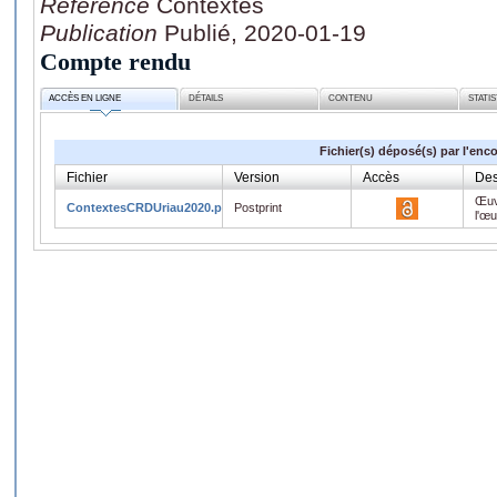
Référence
Contextes
Publication
Publié, 2020-01-19
Compte rendu
ACCÈS EN LIGNE
DÉTAILS
CONTENU
STATI
Fichier(s) déposé(s) par l'enc
Fichier
Version
Accès
Des
Œuv
ContextesCRDUriau2020.pdf
Postprint
l'œ