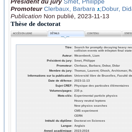
Président du jury
Smet, Philippe
Promoteur
Clerbaux, Barbara
;Dobur, Did
Publication
Non publié, 2023-11-13
Thèse de doctorat
ACCÈS EN LIGNE
DÉTAILS
CONTENU
STATI
Titre:
Search for promptly decaying heavy neut
collision events with trilepton final sta
Auteur:
Wezenbeek, Liam
Président du jury:
Smet, Philippe
Promoteur:
Clerbaux, Barbara; Dobur, Didar
Membre du jury:
Thomas, Laurent; Ghosh, Archisman; Ruiz
Informations sur la publication:
Université libre de Bruxelles, Faculté 
Date de défense:
2023-11-13
Sujet CREF:
Physique des particules élémentaires
Volumes/pages:
235 p.
Mots-clés:
Experimental particle physics
Heavy neutral leptons
New physics searches
CMS experiment
CERN
Intitulé du diplôme:
Doctorat en Sciences
Langue:
Anglais
Anneé académique:
2023-2024