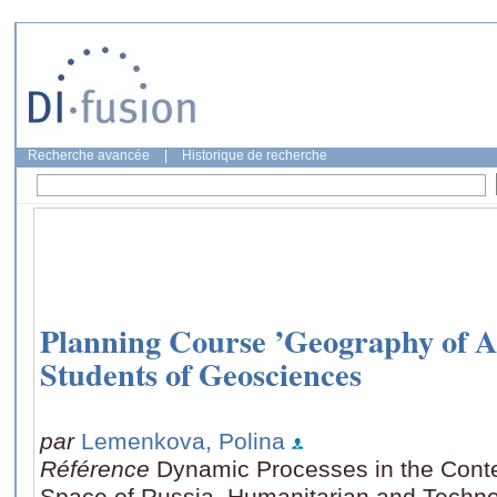
Recherche avancée
|
Historique de recherche
Planning Course ’Geography of Ar
Students of Geosciences
par
Lemenkova, Polina
Référence
Dynamic Processes in the Cont
Space of Russia. Humanitarian and Techno