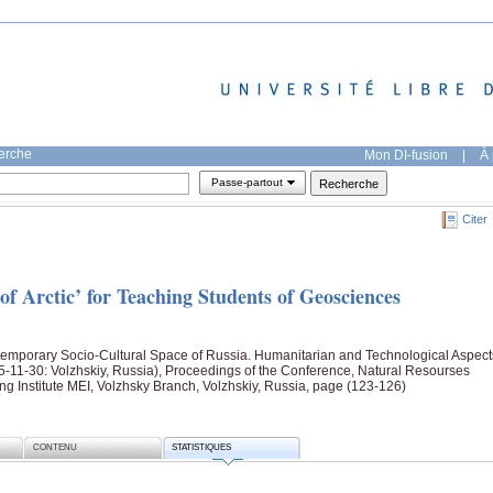
herche
Mon DI-fusion
|
À 
Passe-partout
Citer
f Arctic’ for Teaching Students of Geosciences
emporary Socio-Cultural Space of Russia. Humanitarian and Technological Aspect
5-11-30: Volzhskiy, Russia), Proceedings of the Conference, Natural Resourses
g Institute MEI, Volzhsky Branch, Volzhskiy, Russia, page (123-126)
CONTENU
STATISTIQUES