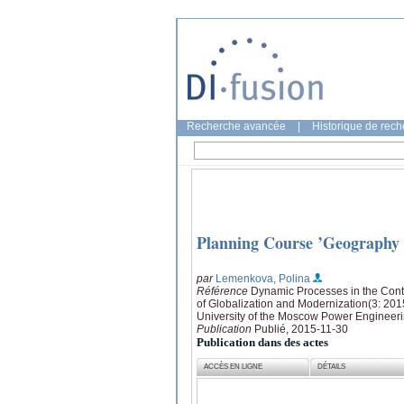
Recherche avancée
|
Historique de rec
Planning Course ’Geography o
par
Lemenkova, Polina
Référence
Dynamic Processes in the Cont
of Globalization and Modernization(3: 201
University of the Moscow Power Engineerin
Publication
Publié, 2015-11-30
Publication dans des actes
ACCÈS EN LIGNE
DÉTAILS