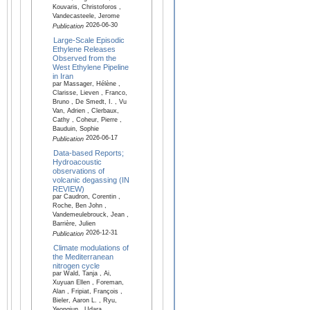
Kouvaris, Christoforos ,
Vandecasteele, Jerome
2026-06-30
Publication
Large-Scale Episodic
Ethylene Releases
Observed from the
West Ethylene Pipeline
in Iran
par Massager, Hélène ,
Clarisse, Lieven , Franco,
Bruno , De Smedt, I. , Vu
Van, Adrien , Clerbaux,
Cathy , Coheur, Pierre ,
Bauduin, Sophie
2026-06-17
Publication
Data-based Reports;
Hydroacoustic
observations of
volcanic degassing (IN
REVIEW)
par Caudron, Corentin ,
Roche, Ben John ,
Vandemeulebrouck, Jean ,
Barrière, Julien
2026-12-31
Publication
Climate modulations of
the Mediterranean
nitrogen cycle
par Wald, Tanja , Ai,
Xuyuan Ellen , Foreman,
Alan , Fripiat, François ,
Bieler, Aaron L. , Ryu,