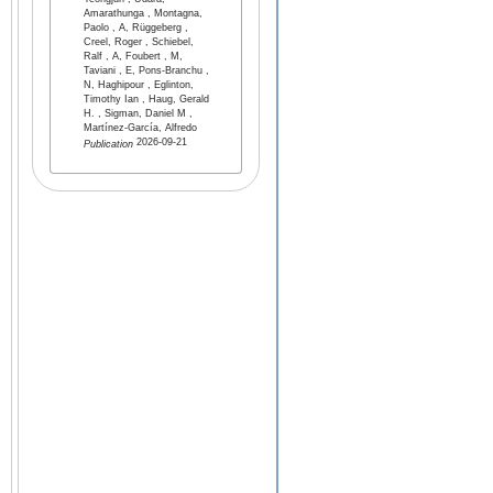
Yeongjun , Udara,
Amarathunga , Montagna,
Paolo , A, Rüggeberg ,
Creel, Roger , Schiebel,
Ralf , A, Foubert , M,
Taviani , E, Pons-Branchu ,
N, Haghipour , Eglinton,
Timothy Ian , Haug, Gerald
H. , Sigman, Daniel M ,
Martínez-García, Alfredo
2026-09-21
Publication