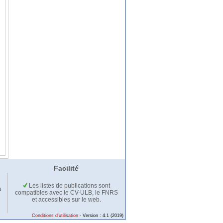
Facilité
Les listes de publications sont
u
compatibles avec le CV-ULB, le FNRS
et accessibles sur le web.
Conditions d'utilisation
- Version : 4.1 (2019)