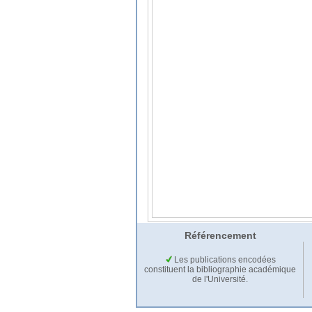
Référencement
Les publications encodées
constituent la bibliographie académique
de l'Université.