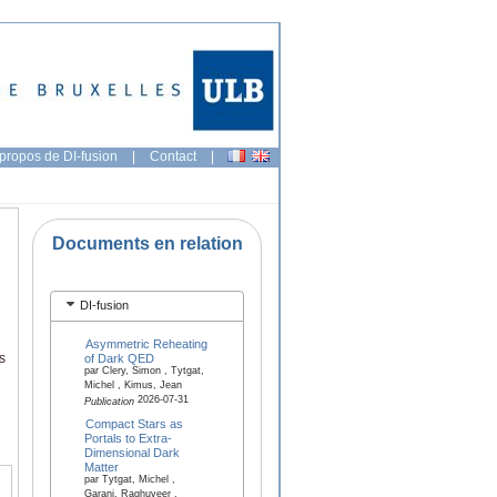
propos de DI-fusion
|
Contact
|
Documents en relation
DI-fusion
Asymmetric Reheating
s
of Dark QED
par Clery, Simon , Tytgat,
Michel , Kimus, Jean
2026-07-31
Publication
Compact Stars as
Portals to Extra-
Dimensional Dark
Matter
par Tytgat, Michel ,
Garani, Raghuveer ,