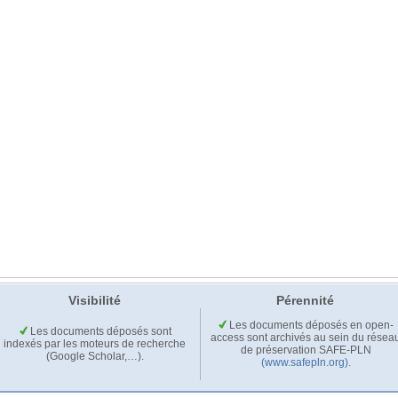
Visibilité
Pérennité
Les documents déposés en open-
Les documents déposés sont
access sont archivés au sein du résea
indexés par les moteurs de recherche
de préservation SAFE-PLN
(Google Scholar,…).
(www.safepln.org)
.