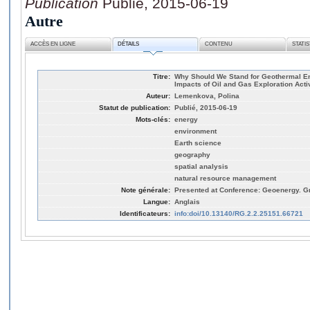
Publication
Publié, 2015-06-19
Autre
ACCÈS EN LIGNE
DÉTAILS
CONTENU
STATI
Titre:
Why Should We Stand for Geothermal En
Impacts of Oil and Gas Exploration Acti
Auteur:
Lemenkova, Polina
Statut de publication:
Publié, 2015-06-19
Mots-clés:
energy
environment
Earth science
geography
spatial analysis
natural resource management
Note générale:
Presented at Conference: Geoenergy. G
Langue:
Anglais
Identificateurs:
info:doi/10.13140/RG.2.2.25151.66721