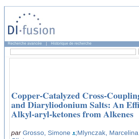
Recherche avancée
|
Historique de recherche
Copper-Catalyzed Cross-Coupling
and Diaryliodonium Salts: An Effi
Alkyl-aryl-ketones from Alkenes
par
Grosso, Simone
;Mlynczak, Marcelina