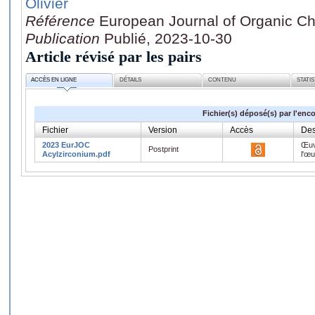
Olivier
Référence
European Journal of Organic C
Publication
Publié, 2023-10-30
Article révisé par les pairs
ACCÈS EN LIGNE
DÉTAILS
CONTENU
STATI
Fichier(s) déposé(s) par l'enc
Fichier
Version
Accès
Des
2023 EurJOC
Œuv
Postprint
Acylzirconium.pdf
l'œ