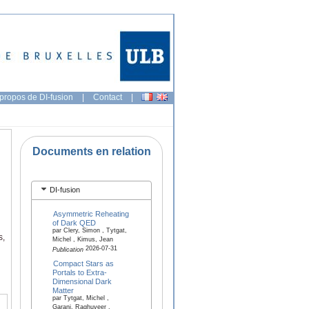
propos de DI-fusion
|
Contact
|
Documents en relation
DI-fusion
Asymmetric Reheating
of Dark QED
par Clery, Simon , Tytgat,
s,
Michel , Kimus, Jean
2026-07-31
Publication
Compact Stars as
Portals to Extra-
Dimensional Dark
Matter
par Tytgat, Michel ,
Garani, Raghuveer ,