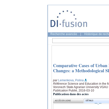
Recherche avancée
|
Historique de rec
Comparative Cases of Urban P
Changes: a Methodological S
par
Lemenkova, Polina
Référence
Science and Education in the 
Voronezh State Agrarian University VGAU n
Publication
Publié, 2016-03-10
Publication dans des actes
ACCÈS EN LIGNE
DÉTAILS