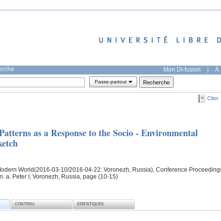
herche
Mon DI-fusion
|
À 
Passe-partout
Citer
atterns as a Response to the Socio - Environmental
ketch
Modern World(2016-03-10/2016-04-22: Voronezh, Russia), Conference Proceeding
. a. Peter I, Voronezh, Russia, page (10-15)
CONTENU
STATISTIQUES