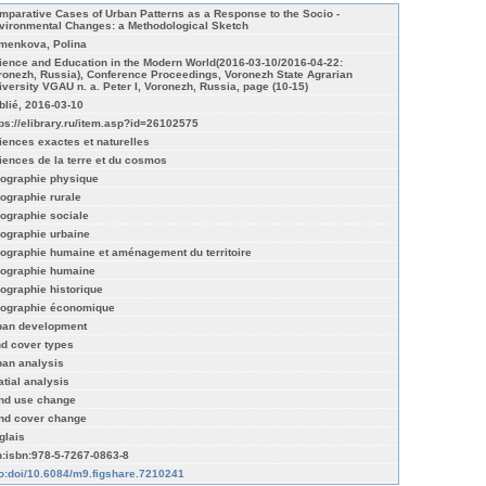
mparative Cases of Urban Patterns as a Response to the Socio -
vironmental Changes: a Methodological Sketch
menkova, Polina
ience and Education in the Modern World(2016-03-10/2016-04-22:
ronezh, Russia), Conference Proceedings, Voronezh State Agrarian
iversity VGAU n. a. Peter I, Voronezh, Russia, page (10-15)
blié, 2016-03-10
tps://elibrary.ru/item.asp?id=26102575
iences exactes et naturelles
iences de la terre et du cosmos
ographie physique
ographie rurale
ographie sociale
ographie urbaine
ographie humaine et aménagement du territoire
ographie humaine
ographie historique
ographie économique
ban development
nd cover types
ban analysis
atial analysis
nd use change
nd cover change
glais
n:isbn:978-5-7267-0863-8
fo:doi/10.6084/m9.figshare.7210241