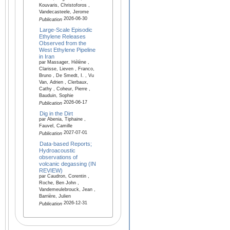
Kouvaris, Christoforos ,
Vandecasteele, Jerome
2026-06-30
Publication
Large-Scale Episodic
Ethylene Releases
Observed from the
West Ethylene Pipeline
in Iran
par Massager, Hélène ,
Clarisse, Lieven , Franco,
Bruno , De Smedt, I. , Vu
Van, Adrien , Clerbaux,
Cathy , Coheur, Pierre ,
Bauduin, Sophie
2026-06-17
Publication
Dig in the Dirt
par Abenia, Tiphaine ,
Fauvel, Camille
2027-07-01
Publication
Data-based Reports;
Hydroacoustic
observations of
volcanic degassing (IN
REVIEW)
par Caudron, Corentin ,
Roche, Ben John ,
Vandemeulebrouck, Jean ,
Barrière, Julien
2026-12-31
Publication