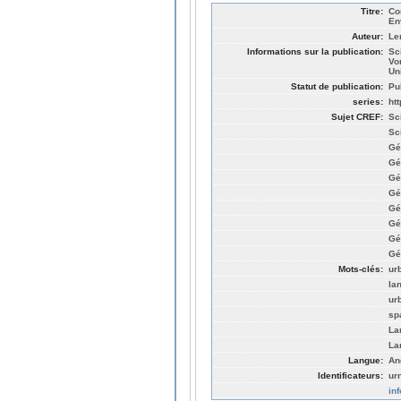
Titre:
Co
En
Auteur:
Le
Informations sur la publication:
Sc
Vo
Un
Statut de publication:
Pu
series:
ht
Sujet CREF:
Sc
Sc
Gé
Gé
Gé
Gé
Gé
Gé
Gé
Gé
Mots-clés:
ur
la
ur
sp
La
La
Langue:
An
Identificateurs:
ur
in